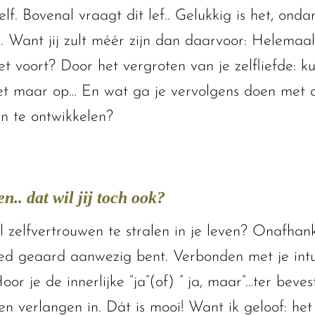
f. Bovenal vraagt dit lef.. Gelukkig is het, onda
ant jij zult méér zijn dan daarvoor: Helemaal j
voort? Door het vergroten van je zelfliefde: kun j
et maar op… En wat ga je vervolgens doen met al
 en te ontwikkelen?
n.. dat wil jij toch ook?
 zelfvertrouwen te stralen in je leven? Onafhanke
d geaard aanwezig bent. Verbonden met je intuï
Hoor je de innerlijke “ja”(of) ” ja, maar”…ter bev
een verlangen in. Dát is mooi! Want ik geloof: het