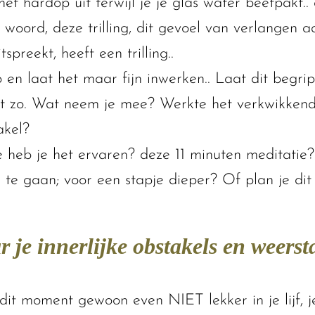
et hardop uit terwijl je je glas water beetpakt.. 
t woord, deze trilling, dit gevoel van verlangen
spreekt, heeft een trilling..
 en laat het maar fijn inwerken.. Laat dit begr
t zo. Wat neem je mee? Werkte het verkwikkend?
akel?
heb je het ervaren? deze 11 minuten meditatie?
 te gaan; voor een stapje dieper? Of plan je di
r je innerlijke obstakels en weers
 dit moment gewoon even NIET lekker in je lijf, je