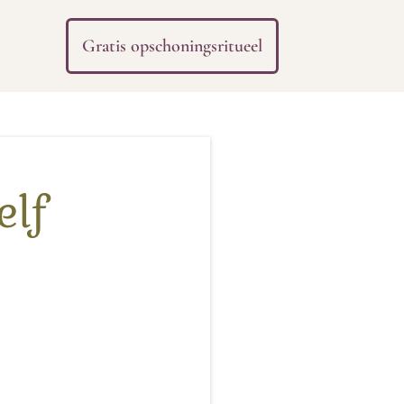
Gratis opschoningsritueel
elf