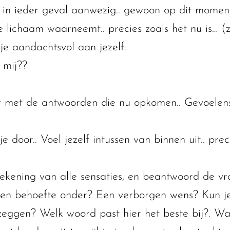
. in ieder geval aanwezig.. gewoon op dit moment
le lichaam waarneemt.. precies zoals het nu is… (z
je aandachtsvol aan jezelf:
 mij??
 met de antwoorden die nu opkomen.. Gevoelens
 door.. Voel jezelf intussen van binnen uit.. preci
kening van alle sensaties, en beantwoord de vra
 een behoefte onder? Een verborgen wens? Kun j
u zeggen? Welk woord past hier het beste bij?. Wa