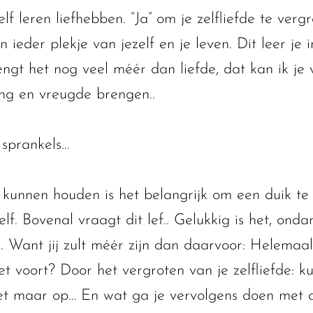
lf leren liefhebben. “Ja” om je zelfliefde te ver
n ieder plekje van jezelf en je leven. Dit leer je 
ngt het nog veel méér dan liefde, dat kan ik je 
ng en vreugde brengen..
 sprankels…
kunnen houden is het belangrijk om een duik te
f. Bovenal vraagt dit lef.. Gelukkig is het, onda
ant jij zult méér zijn dan daarvoor: Helemaal j
voort? Door het vergroten van je zelfliefde: kun j
et maar op… En wat ga je vervolgens doen met al