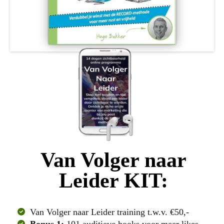
Van Volger naar
Leider KIT:
Van Volger naar Leider training t.w.v. €50,-
Bonus 1:
101 auditieve hooks voor meer likes