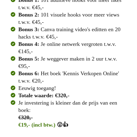
t.w.v. €45,-
Bonus 2:
101 visuele hooks voor meer views
t.w.v. €45,-
Bonus 3:
Canva training video's editten en 20
hacks t.w.v. €45,-
Bonus 4:
Je online netwerk vergroten t.w.v.
€145,-
Bonus 5:
Je weggever maken in 2 uur t.w.v.
€95,-
Bonus 6:
Het boek 'Kennis Verkopen Online'
t.w.v. €20,-
Eeuwig toegang!
Totale waarde: €320,-
Je investering is kleiner dan de prijs van een
boek:
€320,-
€19,- (incl btw.)
😮👍