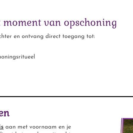
it moment van opschoning
chter en ontvang direct toegang tot:
oningsritueel
en
is
aan met voornaam en je