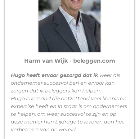
Harm van Wijk - beleggen.com
Hugo heeft ervoor gezorgd dat ik
weer als
ondernemer succesvol ben en ervoor kan
zorgen dat ik beleggers kan helpen.
Hugo is iemand die ontzettend veel kennis en
expertise heeft en in staat is om ondernemers
te helpen, om weer succesvol te zijn en op
deze manier hun bijdrage te leveren aan het
verbeteren van de wereld.