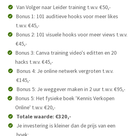
Van Volger naar Leider training t.w.v. €50,-
Bonus 1: 101 auditieve hooks voor meer likes
t.w.v. €45,-
Bonus 2: 101 visuele hooks voor meer views t.w.v.
€45,-
Bonus 3: Canva training video's editten en 20
hacks t.w.v. €45,-
Bonus 4: Je online netwerk vergroten t.w.v.
€145,-
Bonus 5: Je weggever maken in 2 uur t.w.v. €95,-
Bonus 5:
Het fysieke boek 'Kennis Verkopen
Online' t.w.v. €20,-
Totale waarde: €320,-
Je investering is kleiner dan de prijs van een
boek: